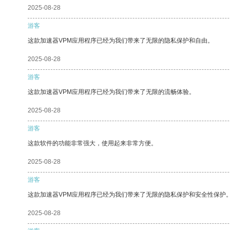
2025-08-28
游客
这款加速器VPM应用程序已经为我们带来了无限的隐私保护和自由。
2025-08-28
游客
这款加速器VPM应用程序已经为我们带来了无限的流畅体验。
2025-08-28
游客
这款软件的功能非常强大，使用起来非常方便。
2025-08-28
游客
这款加速器VPM应用程序已经为我们带来了无限的隐私保护和安全性保护
2025-08-28