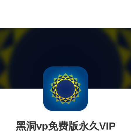
黑洞vp免费版永久VIP