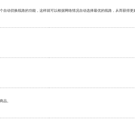
一个自动切换线路的功能，这样就可以根据网络情况自动选择最优的线路，从而获得更
。
的商品。