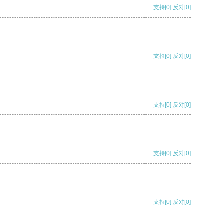
支持
[0]
反对
[0]
支持
[0]
反对
[0]
支持
[0]
反对
[0]
支持
[0]
反对
[0]
支持
[0]
反对
[0]