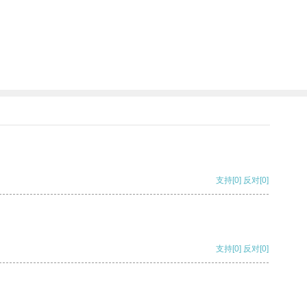
支持
[0]
反对
[0]
支持
[0]
反对
[0]