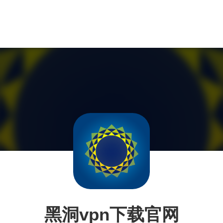
黑洞vpn下载官网