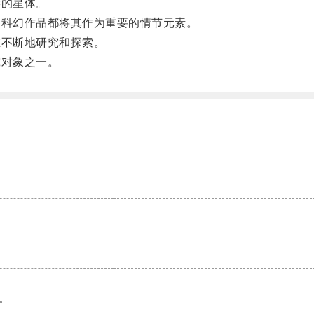
的星体。
科幻作品都将其作为重要的情节元素。
不断地研究和探索。
对象之一。
。