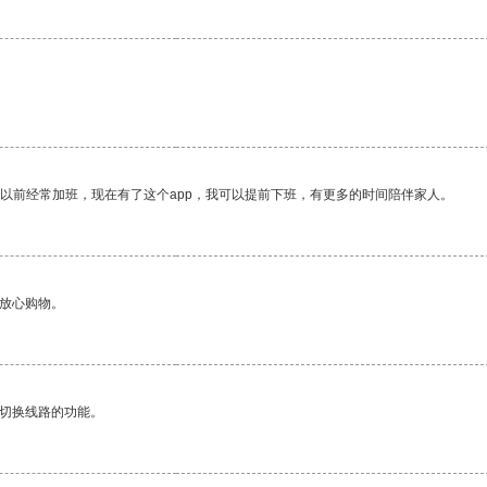
我以前经常加班，现在有了这个app，我可以提前下班，有更多的时间陪伴家人。
够放心购物。
动切换线路的功能。