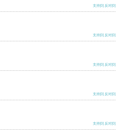
支持
[0]
反对
[0]
支持
[0]
反对
[0]
支持
[0]
反对
[0]
支持
[0]
反对
[0]
支持
[0]
反对
[0]