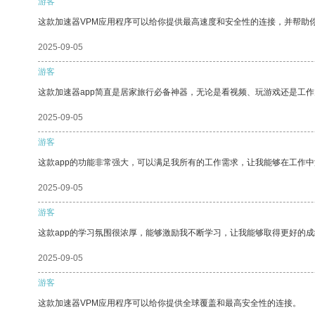
游客
这款加速器VPM应用程序可以给你提供最高速度和安全性的连接，并帮助
2025-09-05
游客
这款加速器app简直是居家旅行必备神器，无论是看视频、玩游戏还是工
2025-09-05
游客
这款app的功能非常强大，可以满足我所有的工作需求，让我能够在工作
2025-09-05
游客
这款app的学习氛围很浓厚，能够激励我不断学习，让我能够取得更好的成
2025-09-05
游客
这款加速器VPM应用程序可以给你提供全球覆盖和最高安全性的连接。