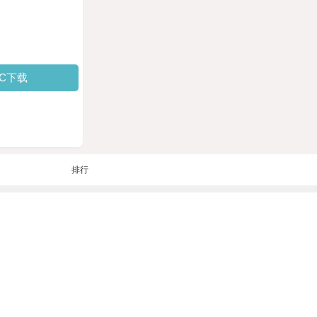
PC下载
排行