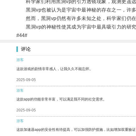
科学家们利用黑洞vp的引力透镜现象，观测更遥远
黑洞vp也被认为是宇宙中最神秘的存在之一，许多
然而，黑洞vp仍然有许多未知之处，科学家们仍在
黑洞vp的神秘性使其成为宇宙中最具吸引力的研究
#44#
评论
游客
这款游戏的剧情非常感人，让我久久不能忘怀。
2025-09-05
游客
这款app的功能非常丰富，可以满足我不同的社交需求。
2025-09-05
游客
这款加速器app的安全性有待提高，可以加强防护措施，比如增加双重验证